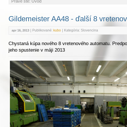
Práve ste:
Úvod
Gildemeister AA48 - ďalší 8 vreteno
|
Publikované:
kubo
|
Kategória: Slovencina
apr 16, 2013
Chystaná kúpa nového 8 vretenového automatu. Predpok
jeho spustenie v máji 2013