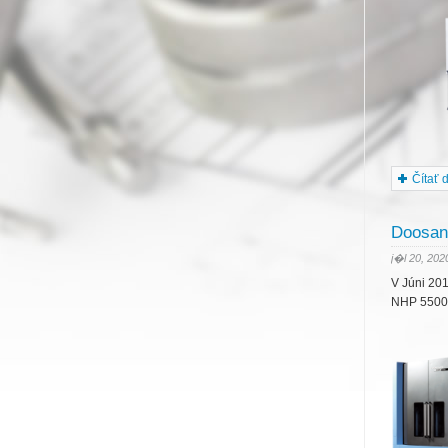
Čítať ď
Doosan
j�l 20, 202
V Júni 20
NHP 5500