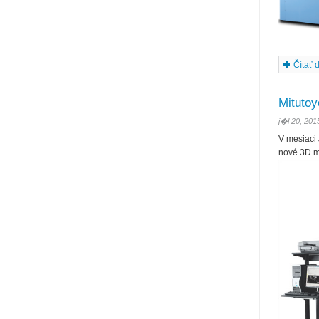
Čítať ď
Mitutoy
j�l 20, 201
V mesiaci
nové 3D me