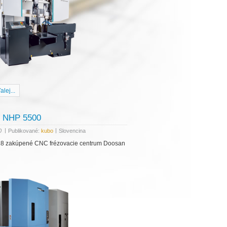
alej...
 NHP 5500
|
|
0
Publikované:
kubo
Slovencina
18 zakúpené CNC frézovacie centrum Doosan