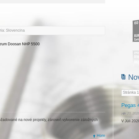
ia: Slovencina
ntrum Doosan NHP 5500
No
Stránka 1
Pegas 4
j�l 20, 202
žadované na nové projekty, zároveň vytvorenie záložných
V Júli 20
Hore