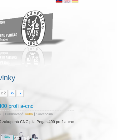
vinky
 z 2
00 profi a-cnc
|
|
0
Publikované:
kubo
Slovencina
20 zakúpená CNC píla Pegas 400 profi a-cnc