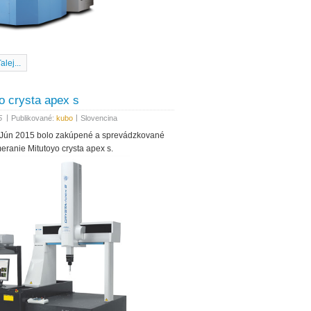
alej...
o crysta apex s
|
|
5
Publikované:
kubo
Slovencina
 Jún 2015 bolo zakúpené a sprevádzkované
ranie Mitutoyo crysta apex s.