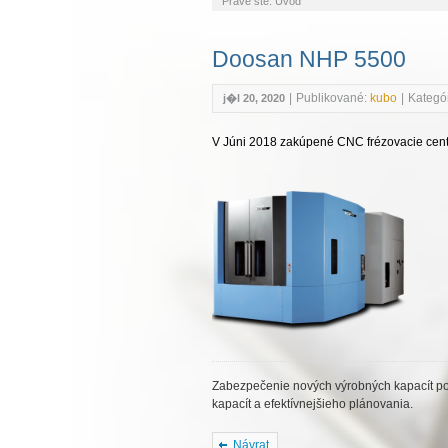
Práve ste:
Úvod
Doosan NHP 5500
|
Publikované:
kubo
|
Kategór
j�l 20, 2020
V Júni 2018 zakúpené CNC frézovacie ce
Zabezpečenie nových výrobných kapacít po
kapacít a efektívnejšieho plánovania.
Návrat