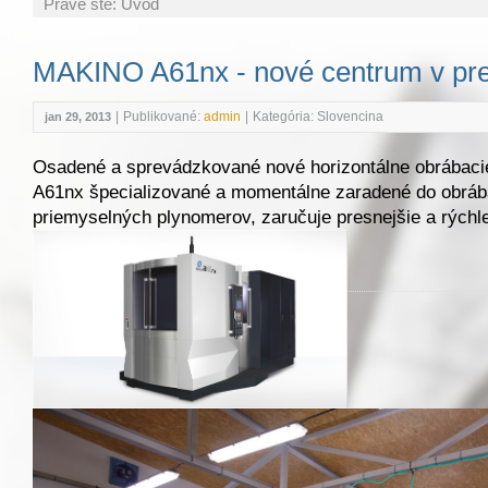
Práve ste:
Úvod
MAKINO A61nx - nové centrum v pr
|
Publikované:
admin
|
Kategória: Slovencina
jan 29, 2013
Osadené a sprevádzkované nové horizontálne obrába
A61nx špecializované a momentálne zaradené do obrába
priemyselných plynomerov, zaručuje presnejšie a rýchle