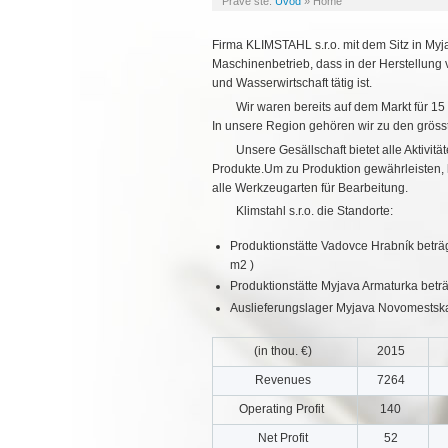
Práve ste:
Úvod
»
Home
Firma KLIMSTAHL s.r.o. mit dem Sitz in Myja
Maschinenbetrieb, dass in der Herstellung 
und Wasserwirtschaft tätig ist.
Wir waren bereits auf dem Markt für 15
In unsere Region gehören wir zu den grös
Unsere Gesällschaft bietet alle Aktivitä
Produkte.Um zu Produktion gewährleisten, ha
alle Werkzeugarten für Bearbeitung.
Klimstahl s.r.o. die Standorte:
Produktionstätte Vadovce Hrabník beträ
m2 )
Produktionstätte Myjava Armaturka beträ
Auslieferungslager Myjava Novomests
(in thou. €)
2015
Revenues
7264
Operating Profit
140
Net Profit
52