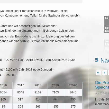
va und mit der Produktionsstelle in Vaďovce, ist ein
von Komponenten und Teilen für die Gasindustrie, Automobil-
 Jahre und wir beschäftigen 100 Mitarbeiter.
sten Engineering-Unternehmen mit eingenen Leistungen.
ten, von der Entwicklung bis hin zur Lieferung der fertigen
ben wir eine stabile Lieferanten für alle Materialarten und
Nac
gt - 2750 m² ( Jahr 2015 erweitert von 520 m2 von 2230
gt - 1100 m² ( Jahr 2018 neue Standort )
Die Pro
ka - 250 m².
Speiche
Apr 7, 2015
2016
2017
2018
2019
f 2020
Im Jahr 20
6554
8548
9102
7103
8640
mehr Masc
165
517
414
-94
450
Lesen 
89
363
263
-159
275