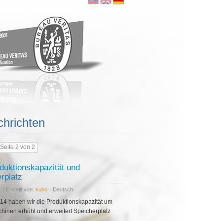
hrichten
duktionskapazität und
Seite 2 von 2
rplatz
|
|
Erstellt von:
kubo
Deutsch
14 haben wir die Produktionskapazität um
hinen erhöht und erweitert Speicherplatz
Sie mehr...