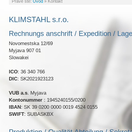
Práve ste:
Úvod
»
Kontakt
KLIMSTAHL s.r.o.
Rechnungs anschrift / Expedition / Lage
Novomestska 12/69
Myjava 907 01
Slowakei
ICO
: 36 340 766
DIC
: SK2021923123
VUB a.s
. Myjava
Kontonummer
: 1945240155/0200
IBAN
: SK 39 0200 0000 0019 4524 0155
SWIFT
: SUBASKBX
Produktion / Qualität Abteilung / Sekreta