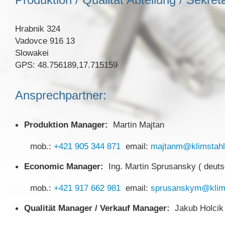
Hrabnik 324
Vadovce 916 13
Slowakei
GPS: 48.756189,17.715159
Ansprechpartner:
Produktion Manager
:
Martin Majtan
mob.:
+421 905 344 871
email:
majtanm@klimstahl
Economic Manager:
Ing. Martin Sprusansky ( deuts
mob.:
+421 917 662 981
email:
sprusanskym@klims
Qualität Manager / Verkauf Manager:
Jakub Holcik 